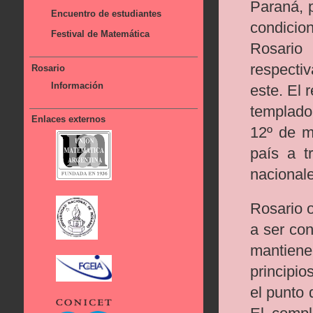
Paraná, p
Encuentro de estudiantes
condicio
Festival de Matemática
Rosario
respecti
Rosario
Información
este. El 
templado
Enlaces externos
12º de m
país a t
nacionale
Rosario o
a ser con
mantienen
principio
el punto 