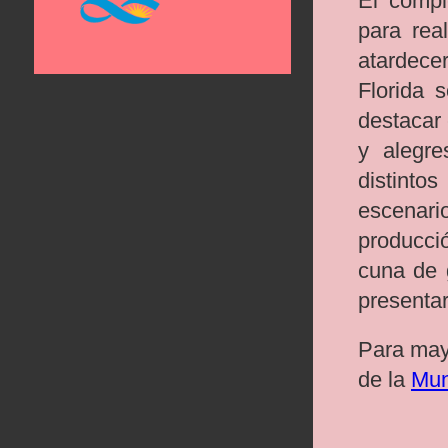
El compl
para rea
atardece
Florida 
destacar 
y alegre
distinto
escenari
producció
cuna de 
presentar
Para mayo
de la
Mun