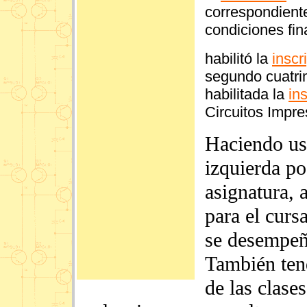
correspondientes
condiciones fin
habilitó la
inscr
segundo cuatri
habilitada la
in
Circuitos Impre
Haciendo uso
izquierda po
asignatura, 
para el curs
se desempeñ
También tend
de las clase